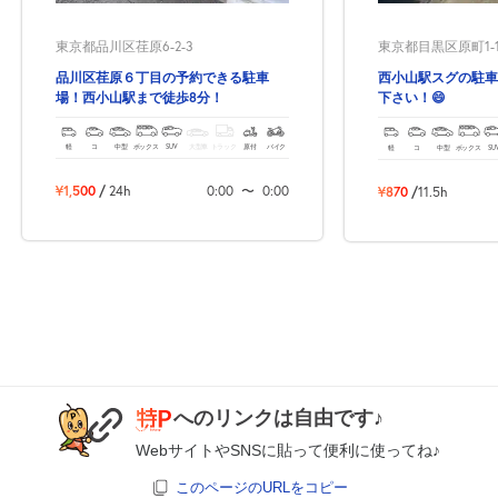
東京都品川区荏原6-2-3
東京都目黒区原町1-12
品川区荏原６丁目の予約できる駐車
西小山駅スグの駐車
場！西小山駅まで徒歩8分！
下さい！😄
軽
コ
中型
ボックス
SUV
大型車
トラック
原付
バイク
軽
コ
中型
ボックス
SU
¥1,500
/
24h
0:00
〜
0:00
¥870
/
11.5h
へのリンクは自由です♪
WebサイトやSNSに貼って便利に使ってね♪
このページのURLをコピー