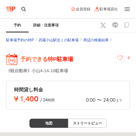
会員登録
駐車場貸出
予約
詳細・注意事項
駐車場予約の特P
武蔵小山駅近くの駐車場
周辺の検索結果
9
予約できる特P駐車場
《軽自動車》小山4-14-10駐車場
時間貸し料金
¥
1,400
0:00
24:00
〜
/
24
時間
まで
地図
ストリートビュー