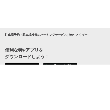
駐車場予約・駐車場検索のパーキングサービス | 特P (とくぴー)
便利な特Pアプリを
ダウンロードしよう！
ここから「インストール」して、便利な特Pアプリを
公式 X
GETしよう