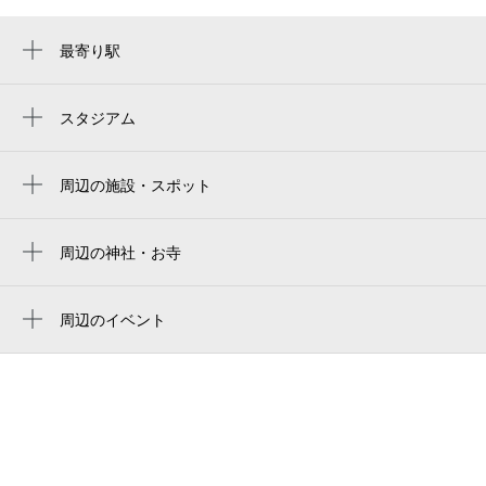
最寄り駅
武蔵小山駅
西小山駅
スタジアム
周辺にスタジアムが見つかりませんでした。
戸越銀座駅
周辺の施設・スポット
洗足駅
yomiuri center musashikoyama
荏原中延駅
工藤総合接骨院
周辺の神社・お寺
戸越駅
三谷八幡神社
フリーゼ小山
旗の台駅
三谷八幡神社
周辺のイベント
アメニティー小山
武蔵小山「0歳からの・はじめてのオーケス
不動前駅
荏原昌栄教会
ワールドパレス武蔵小山プレイシズ
トラ」美しく青きドナウ
北千束駅
唯称寺
ルミエ武蔵小山
中延駅
ＮｅｗＢｅａｃｈＪａｐａｎ
戸越公園駅
品川区立小山小学校