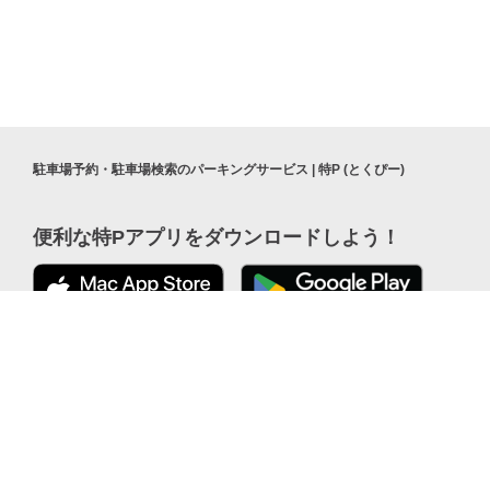
駐車場予約・駐車場検索のパーキングサービス | 特P (とくぴー)
便利な特Pアプリを
ダウンロードしよう！
¥300
公式 X
/
8h
ここから「インストール」して、