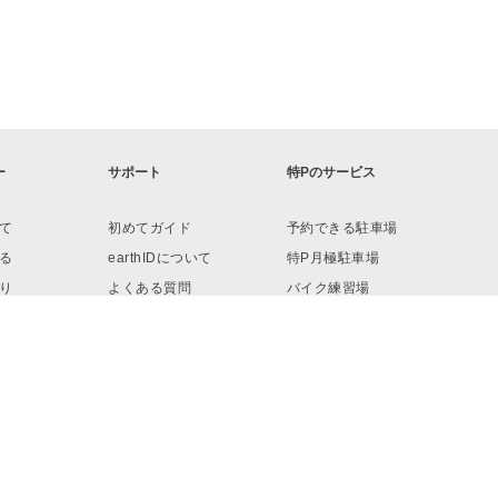
ー
サポート
特Pのサービス
て
初めてガイド
予約できる駐車場
る
earthIDについて
特P月極駐車場
り
よくある質問
バイク練習場
ロード
お問い合わせ
リンク・素材
予約へ