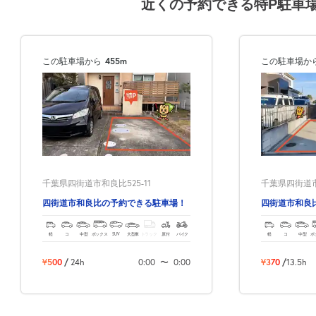
近くの予約できる特P駐車
この駐車場から
455m
この駐車場か
千葉県四街道市和良比525-11
千葉県四街道市
四街道市和良比の予約できる駐車場！
四街道市和良
軽
コ
中型
ボックス
SUV
大型車
トラック
原付
バイク
軽
コ
中型
ボ
¥500
/
24h
0:00
〜
0:00
¥370
/
13.5h