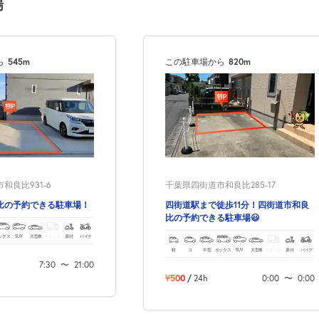
場
ら
545m
この駐車場から
820m
和良比931-6
千葉県四街道市和良比285-17
比の予約できる駐車場！
四街道駅まで徒歩11分！四街道市和良
比の予約できる駐車場😃
ックス
SUV
大型車
トラック
原付
バイク
軽
コ
中型
ボックス
SUV
大型車
トラック
原付
バイク
7:30
〜
21:00
¥500
/
24h
0:00
〜
0:00