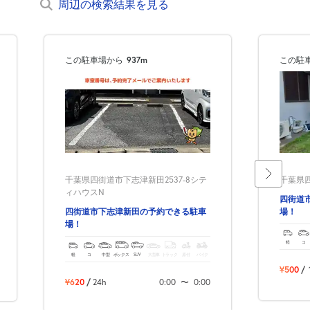
周辺の検索結果を見る
この駐車場から
937m
この駐
千葉県四街道市下志津新田2537-8シテ
千葉県四
ィハウスN
四街道
四街道市下志津新田の予約できる駐車
場！
場！
軽
コ
軽
コ
中型
ボックス
SUV
大型車
トラック
原付
バイク
¥500
/
¥620
/
24h
0:00
〜
0:00