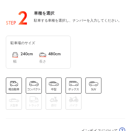
2
車種を選択
8:00～17:00
駐車する車種を選択し、ナンバーを入力してください。
8月12日 (水)
STEP
¥620
空き1
駐車場のサイズ
8:00～17:00
8月13日 (木)
¥620
240cm
480cm
空き1
幅
長さ
8:00～17:00
8月14日 (金)
¥620
空き1
8:00～17:00
8月15日 (土)
¥620
空き1
インボイスについて