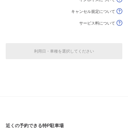
8:00～17:00
8月16日 (日)
¥620
キャンセル規定について
空き1
サービス料について
休
8月17日 (月)
利用日・車種を選択してください
休
8月18日 (火)
休
8月19日 (水)
休
8月20日 (木)
近くの予約できる特P駐車場