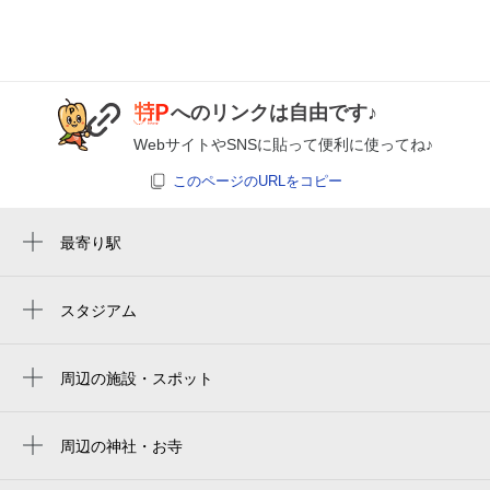
8月25日 (火)
¥620
空き1
8:00～17:00
へのリンクは自由です♪
8月26日 (水)
¥620
WebサイトやSNSに貼って便利に使ってね♪
空き1
このページのURLをコピー
休
8月27日 (木)
最寄り駅
成田駅
京成成田駅
スタジアム
周辺にスタジアムが見つかりませんでした。
休
8月28日 (金)
周辺の施設・スポット
中台運動公園相撲場
重兵衛スポーツフィールド中台相撲場
周辺の神社・お寺
休
8月29日 (土)
周辺に神社・お寺が見つかりませんでした。
囲護台子どもの遊び場