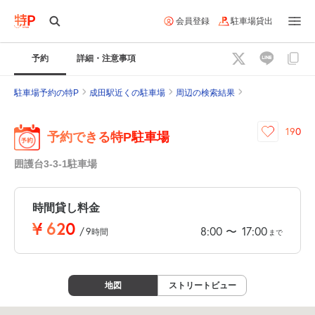
会員登録
駐車場貸出
予約
詳細・注意事項
駐車場予約の特P
成田駅近くの駐車場
周辺の検索結果
190
予約できる特P駐車場
囲護台3-3-1駐車場
時間貸し料金
¥
620
8:00
17:00
〜
/
9
時間
まで
地図
ストリートビュー