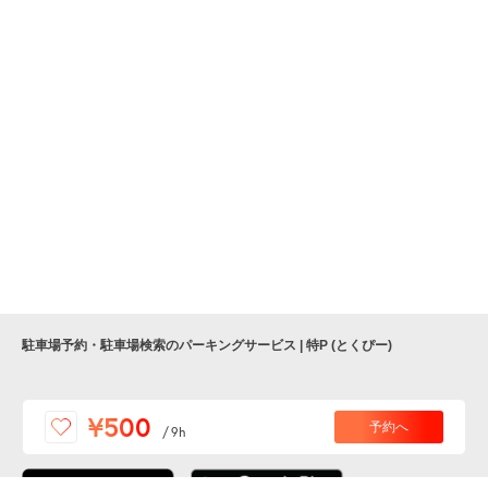
駐車場予約・駐車場検索のパーキングサービス | 特P (とくぴー)
便利な特Pアプリを
¥500
予約へ
/
9h
ダウンロードしよう！