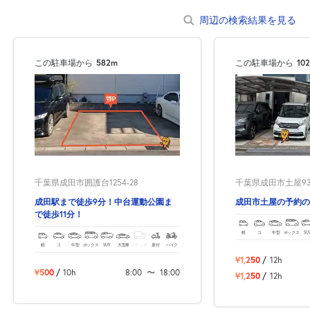
周辺の検索結果を見る
休
8月21日 (金)
この駐車場から
582m
この駐車場から
10
休
8月22日 (土)
千葉県成田市囲護台1254-28
千葉県成田市土屋935
休
8月23日 (日)
成田駅まで徒歩9分！中台運動公園ま
成田市土屋の予約の
で徒歩11分！
軽
コ
中型
ボックス
SU
8:00～17:00
軽
コ
中型
ボックス
SUV
大型車
トラック
原付
バイク
8月24日 (月)
¥620
¥1,250
/
12h
満
¥500
/
10h
8:00
〜
18:00
¥1,250
/
12h
8:00～17:00