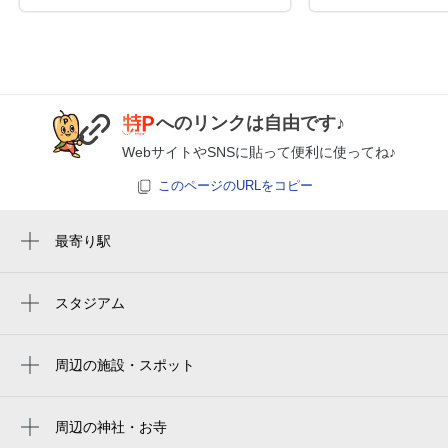
8月26日 (水)
休
へのリンクは自由です♪
8月27日 (木)
休
WebサイトやSNSに貼って便利に使ってね♪
このページのURLをコピー
8月28日 (金)
休
最寄り駅
西調布駅
飛田給駅
スタジアム
アミノバイタルフィールド
8月29日 (土)
休
調布駅
amino vital field
周辺の施設・スポット
サウザンドリーブス富士見
sân vận động ajinomoto
シライジャパン（株） お米のシライ
周辺の神社・お寺
estadio ajinomoto
8月30日 (日)
休