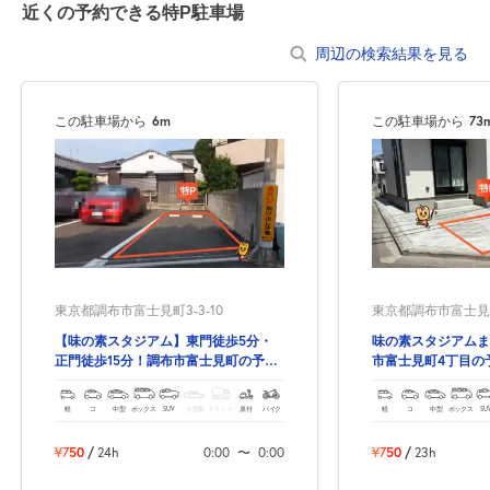
近くの予約できる特P駐車場
周辺の検索結果を見る
8月22日 (土)
休
この駐車場から
6m
この駐車場から
73
8月23日 (日)
休
東京都調布市富士見町3-3-10
東京都調布市富士見町4
8月24日 (月)
休
【味の素スタジアム】東門徒歩5分・
味の素スタジアムま
正門徒歩15分！調布市富士見町の予約
市富士見町4丁目の
できる駐車場！
場！
軽
コ
中型
ボックス
SUV
大型車
トラック
原付
バイク
軽
コ
中型
ボックス
SU
8月25日 (火)
休
¥750
/
24h
0:00
〜
0:00
¥750
/
23h