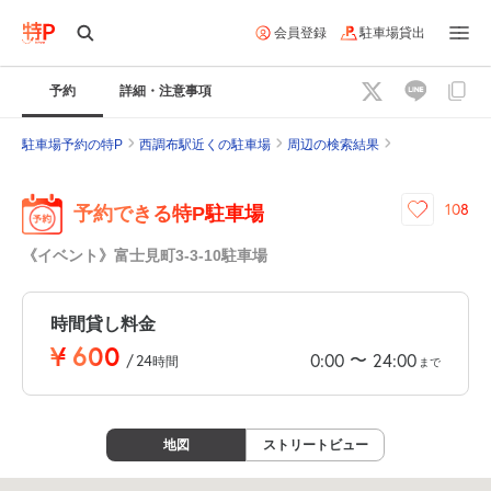
会員登録
駐車場貸出
予約
詳細・注意事項
駐車場予約の特P
西調布駅近くの駐車場
周辺の検索結果
108
予約できる特P駐車場
《イベント》富士見町3-3-10駐車場
時間貸し料金
¥
600
〜
0:00
24:00
/
24
時間
まで
地図
ストリートビュー