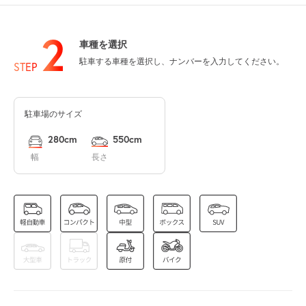
2
車種を選択
駐車する車種を選択し、ナンバーを入力してください。
8月13日 (木)
休
STEP
駐車場のサイズ
8月14日 (金)
休
280cm
550cm
幅
長さ
8月15日 (土)
休
8月16日 (日)
休