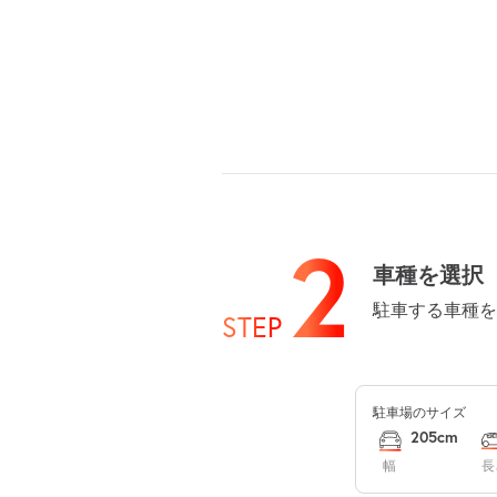
8月14日 (金)
8月15日 (土)
2
車種を選択
駐車する車種を
STEP
8月16日 (日)
駐車場のサイズ
8月17日 (月)
205cm
幅
長