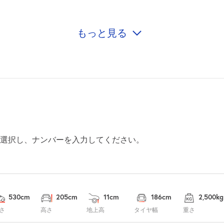
もっと見る
8:00～20:00
¥2,000
空き1
8:00～20:00
¥2,000
空き1
8:00～20:00
選択し、ナンバーを入力してください。
¥1,996
空き1
8:00～20:00
¥1,500
530cm
205cm
11cm
186cm
2,500kg
空き1
さ
高さ
地上高
タイヤ幅
重さ