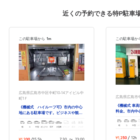
近くの予約できる特P駐車
この駐車場から
1m
この駐車場か
広島県広島市中区中町10-14アイビル中
広島県広島市中
町1Ｆ
《機械式 車
《機械式 ハイルーフ可》市内の中心
料金。市内中
地にある駐車場です。ビジネスや観光
駐車場。広島
に便利！
軽
コ
中型
ボ
軽
コ
中型
ボックス
SUV
大型車
トラック
原付
バイク
¥1,250
/
12h
¥1,200
/
15.5h
7:30
〜
23:00