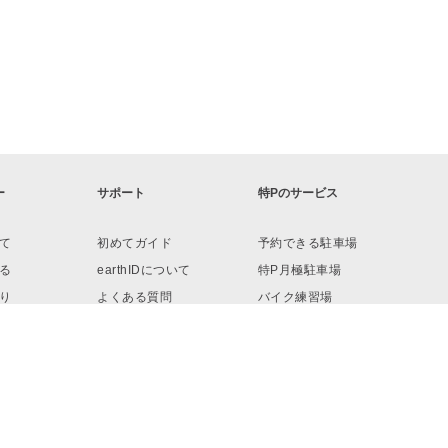
ー
サポート
特Pのサービス
て
初めてガイド
予約できる駐車場
る
earthIDについて
特P月極駐車場
り
よくある質問
バイク練習場
ロード
お問い合わせ
リンク・素材