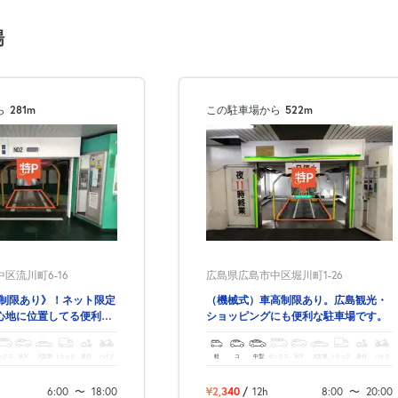
場
ら
281m
この駐車場から
522m
区流川町6-16
広島県広島市中区堀川町1-26
高制限あり》！ネット限定
（機械式）車高制限あり。広島観光・
心地に位置してる便利な
ショッピングにも便利な駐車場です。
観光などに是非！
ックス
SUV
大型車
トラック
原付
バイク
軽
コ
中型
ボックス
SUV
大型車
トラック
原付
バイク
6:00
〜
18:00
¥2,340
/
12h
8:00
〜
20:00