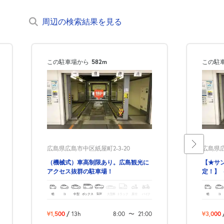
周辺の検索結果を見る
この駐車場から
582m
この駐
広島県広島市中区紙屋町2-3-20
広島県広
（機械式）車高制限あり。広島観光に
【★サ
アクセス抜群の駐車場！
定！】
観光に
軽
コ
中型
ボックス
SUV
大型車
トラック
原付
バイク
軽
コ
¥1,500
/
13h
8:00
〜
21:00
¥3,000