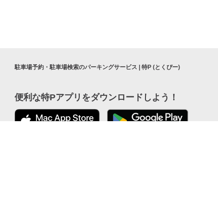
駐車場予約・駐車場検索のパーキングサービス | 特P (とくぴー)
便利な特Pアプリを
ダウンロードしよう！
公式 X
ここから「インストール」して、
便利な特PアプリをGETしよう