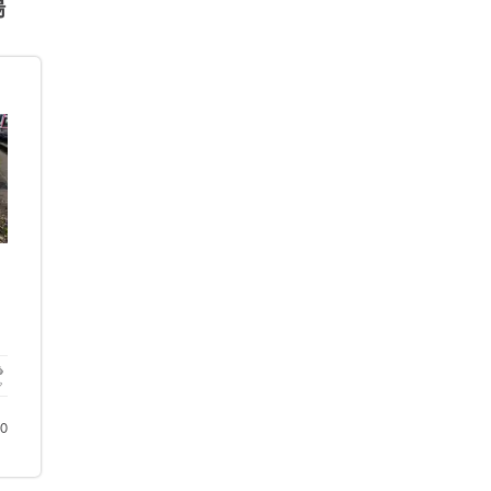
場
ク
00