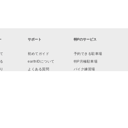
ー
サポート
特Pのサービス
て
初めてガイド
予約できる駐車場
る
earthIDについて
特P月極駐車場
り
よくある質問
バイク練習場
ロード
お問い合わせ
リンク・素材