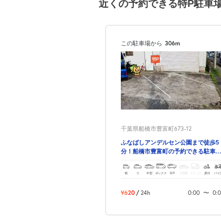
近くの予約できる特P駐車
この駐車場から
306m
千葉県船橋市豊富町673-12
ふなばしアンデルセン公園まで徒歩5
分！船橋市豊富町の予約できる駐車
場！
軽
コ
中型
ボックス
SUV
大型車
トラック
原付
バイ
¥620
/
24h
0:00
〜
0: