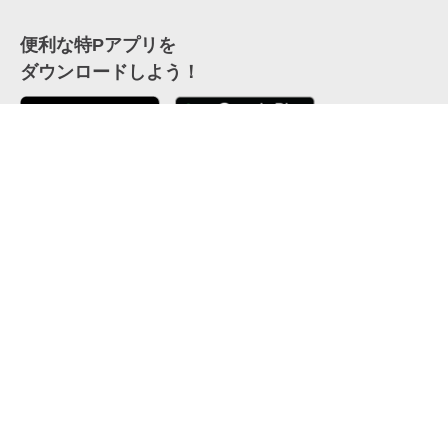
便利な特Pアプリを
ダウンロードしよう！
ここから「インストール」して、便利な特Pアプリを
公式 X
GETしよう
公式 Facebook
特P
会員・利用規約