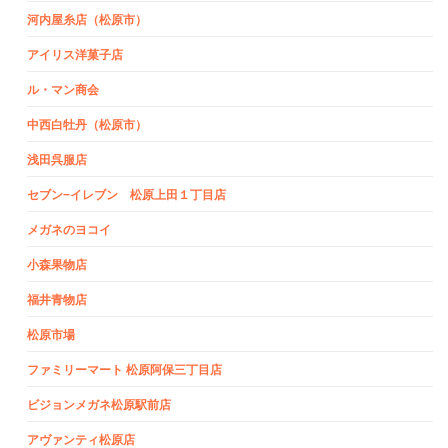
河内屋糸店（松原市）
アイリス洋菓子店
ル・マン商会
中西白牡丹（松原市）
浅田呉服店
セブン−イレブン 松原上田１丁目店
メガネのヨコイ
小森果物店
福井青物店
松原市場
ファミリーマート 松原阿保三丁目店
ビジョンメガネ松原駅前店
アヴァンティ松原店