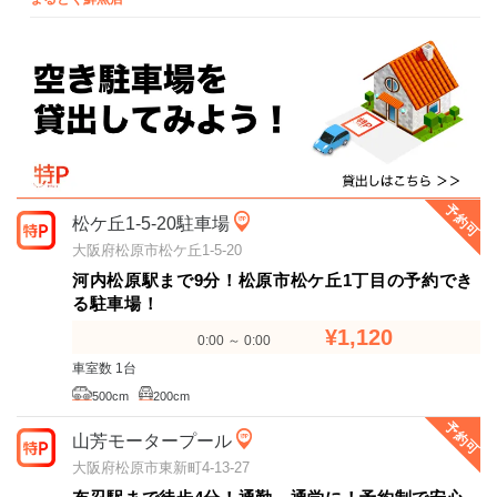
予約可
松ケ丘1-5-20駐車場
大阪府松原市松ケ丘1-5-20
河内松原駅まで9分！松原市松ケ丘1丁目の予約でき
る駐車場！
¥1,120
0:00 ～ 0:00
車室数 1台
500cm
200cm
予約可
山芳モータープール
大阪府松原市東新町4-13-27