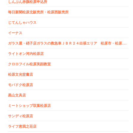
しんぶん赤旗松原申込所
毎日新聞松原北販売所・松原西販売所
じてんしゃハウス
イーナス
ガ
ラス屋・硝子店ガラスの救急車ＪＢＲ２４出張エリア 松原市・松原・高見の里・三宅受付
ライトオン河内松原店
クロロフイル松原美顔教室
松原文光堂書店
モバドク松原店
黒山文具店
ミートショップ双葉松原店
サンディ松原店
ライフ恵我之荘店