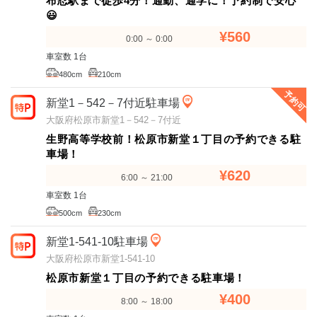
布忍駅まで徒歩4分！通勤、通学に！予約制で安心
😃
¥560
0:00 ～ 0:00
車室数 1台
480cm
210cm
予約可
新堂1－542－7付近駐車場
大阪府松原市新堂1－542－7付近
生野高等学校前！松原市新堂１丁目の予約できる駐
車場！
¥620
6:00 ～ 21:00
車室数 1台
500cm
230cm
新堂1-541-10駐車場
大阪府松原市新堂1-541-10
松原市新堂１丁目の予約できる駐車場！
¥400
8:00 ～ 18:00