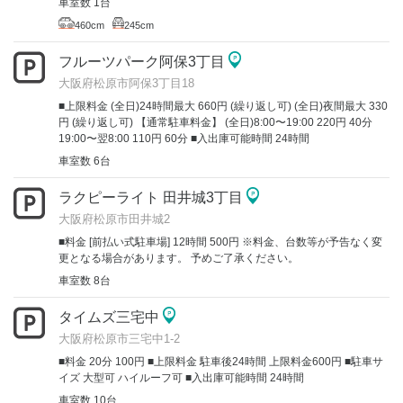
車室数 1台
460cm
245cm
フルーツパーク阿保3丁目
大阪府松原市阿保3丁目18
■上限料金 (全日)24時間最大 660円 (繰り返し可) (全日)夜間最大 330
円 (繰り返し可) 【通常駐車料金】 (全日)8:00〜19:00 220円 40分
19:00〜翌8:00 110円 60分 ■入出庫可能時間 24時間
車室数 6台
ラクピーライト 田井城3丁目
大阪府松原市田井城2
■料金 [前払い式駐車場] 12時間 500円 ※料金、台数等が予告なく変
更となる場合があります。 予めご了承ください。
車室数 8台
タイムズ三宅中
大阪府松原市三宅中1-2
■料金 20分 100円 ■上限料金 駐車後24時間 上限料金600円 ■駐車サ
イズ 大型可 ハイルーフ可 ■入出庫可能時間 24時間
車室数 10台