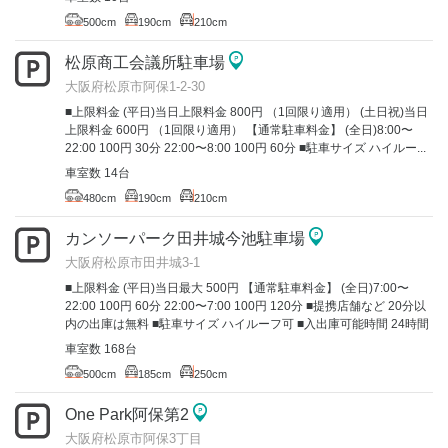
500cm
190cm
210cm
松原商工会議所駐車場
大阪府松原市阿保1-2-30
■上限料金 (平日)当日上限料金 800円 （1回限り適用） (土日祝)当日
上限料金 600円 （1回限り適用） 【通常駐車料金】 (全日)8:00〜
22:00 100円 30分 22:00〜8:00 100円 60分 ■駐車サイズ ハイルー...
車室数 14台
480cm
190cm
210cm
カンソーパーク田井城今池駐車場
大阪府松原市田井城3-1
■上限料金 (平日)当日最大 500円 【通常駐車料金】 (全日)7:00〜
22:00 100円 60分 22:00〜7:00 100円 120分 ■提携店舗など 20分以
内の出庫は無料 ■駐車サイズ ハイルーフ可 ■入出庫可能時間 24時間
車室数 168台
500cm
185cm
250cm
One Park阿保第2
大阪府松原市阿保3丁目