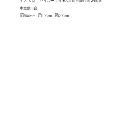
イズ 大型可 ハイルーフ可 ■入出庫可能時間 24時間
車室数 8台
500cm
190cm
200cm