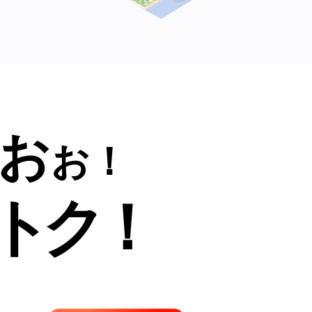
お
お！
トク！