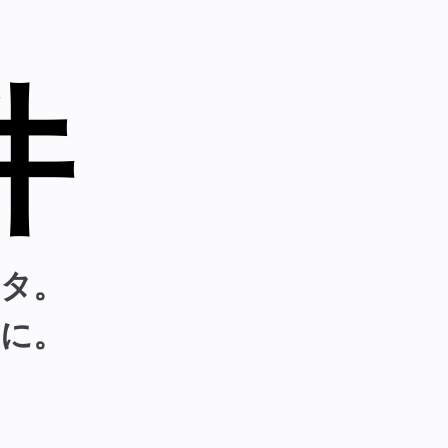
件
タ。
に。