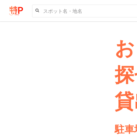
スポット名・地名
お
探
貸
駐車